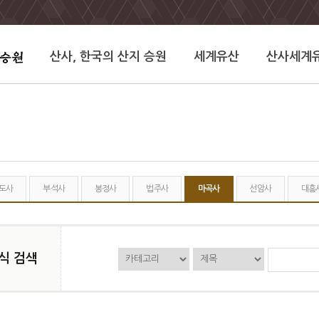
산사, 한국의 산지 승원
세계유산
산사세계
도사
부석사
봉정사
법주사
마곡사
선암사
대흥
식 검색