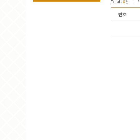
Total :
0
건
P
|
번호