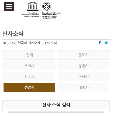
주요메뉴 바로가기
본문 바로가기
하단메뉴 바로가기
산사소식
산사, 한국의 산지승원
산사소식
전체
통도사
부석사
봉정사
법주사
마곡사
선암사
대흥사
산사 소식 검색