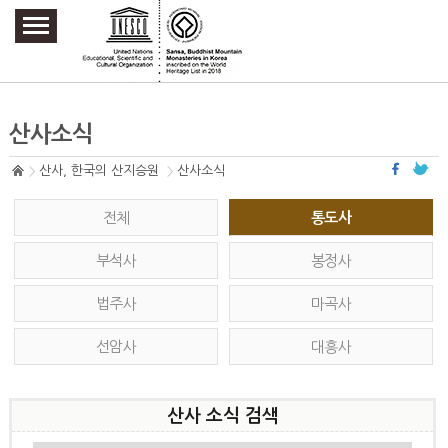
주요메뉴 바로가기
본문 바로가기
하단메뉴 바로가기
산사소식
산사, 한국의 산지승원
산사소식
전체
통도사
부석사
봉정사
법주사
마곡사
선암사
대흥사
산사 소식 검색