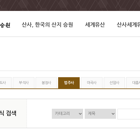
산사, 한국의 산지 승원
세계유산
산사세계
도사
부석사
봉정사
법주사
마곡사
선암사
대흥
식 검색