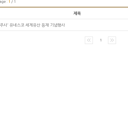
age :
1
/ 1
제목
법주사' 유네스코 세계유산 등재 기념행사
〈〈
1
〉〉