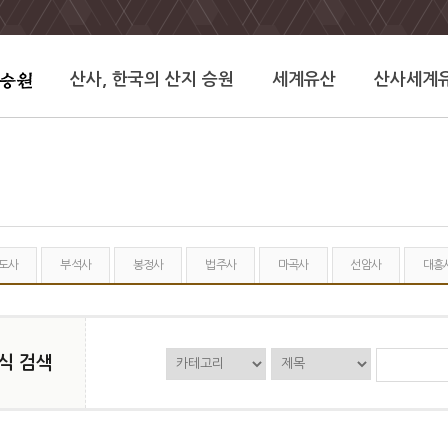
산사, 한국의 산지 승원
세계유산
산사세계
도사
부석사
봉정사
법주사
마곡사
선암사
대흥
식 검색