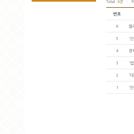
Total :
6
건
P
|
번호
엘
6
'
5
경
4
'
3
'
2
'
1