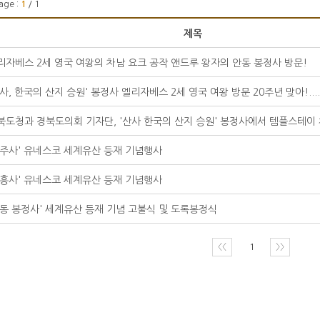
age :
1
/ 1
제목
리자베스 2세 영국 여왕의 차남 요크 공작 앤드루 왕자의 안동 봉정사 방문!
산사, 한국의 산지 승원' 봉정사 엘리자베스 2세 영국 여왕 방문 20주년 맞아!....
북도청과 경북도의회 기자단, '산사 한국의 산지 승원' 봉정사에서 템플스테이
법주사' 유네스코 세계유산 등재 기념행사
대흥사' 유네스코 세계유산 등재 기념행사
안동 봉정사' 세계유산 등재 기념 고불식 및 도록봉정식
〈〈
1
〉〉