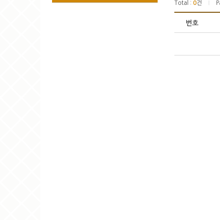
Total :
0
건
P
|
번호