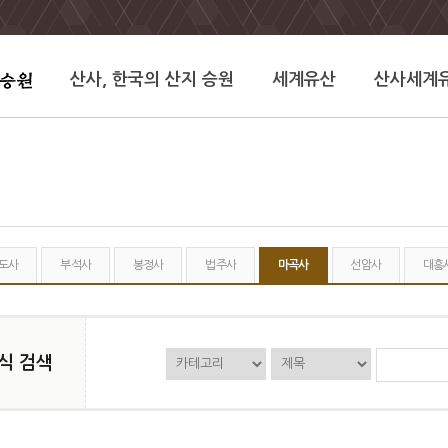
산사, 한국의 산지 승원
세계유산
산사세계
도사
부석사
봉정사
법주사
마곡사
선암사
대흥
식 검색