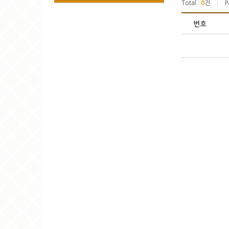
Total :
0
건
P
|
번호