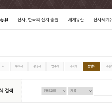
산사, 한국의 산지 승원
세계유산
산사세계
도사
부석사
봉정사
법주사
마곡사
선암사
대흥
식 검색