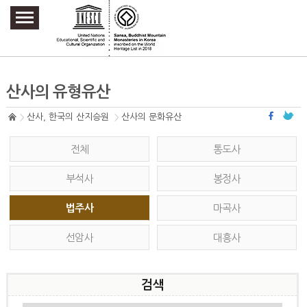
주요메뉴 바로가기
본문 바로가기
하단메뉴 바로가기
산사의 유형유산
산사, 한국의 산지승원
산사의 문화유산
전체
통도사
부석사
봉정사
법주사
마곡사
선암사
대흥사
검색