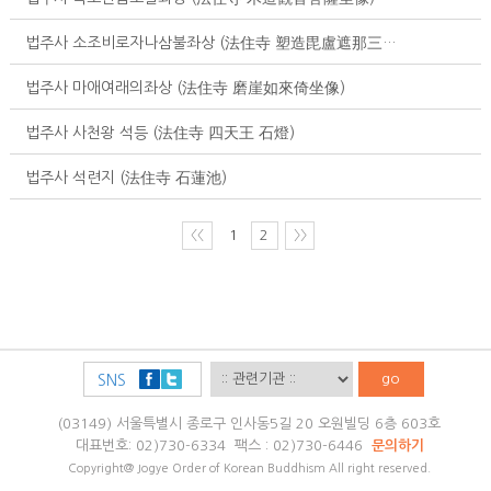
법주사 소조비로자나삼불좌상 (法住寺 塑造毘盧遮那三佛坐像)
법주사 마애여래의좌상 (法住寺 磨崖如來倚坐像)
법주사 사천왕 석등 (法住寺 四天王 石燈)
법주사 석련지 (法住寺 石蓮池)
〈〈
1
2
〉〉
go
SNS
(03149) 서울특별시 종로구 인사동5길 20 오원빌딩 6층 603호
대표번호: 02)730-6334 팩스 : 02)730-6446
문의하기
Copyright@ Jogye Order of Korean Buddhism All right reserved.