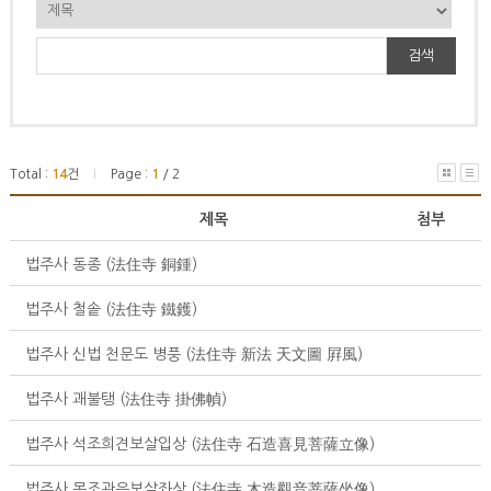
검색
Total :
14
건
Page :
1
/ 2
|
제목
첨부
법주사 동종 (法住寺 銅鍾)
법주사 철솥 (法住寺 鐵鑊)
법주사 신법 천문도 병풍 (法住寺 新法 天文圖 屛風)
법주사 괘불탱 (法住寺 掛佛幀)
법주사 석조희견보살입상 (法住寺 石造喜見菩薩立像)
법주사 목조관음보살좌상 (法住寺 木造觀音菩薩坐像)