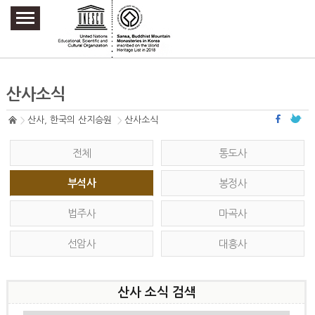
주요메뉴 바로가기
본문 바로가기
하단메뉴 바로가기
산사소식
산사, 한국의 산지승원
산사소식
전체
통도사
부석사
봉정사
법주사
마곡사
선암사
대흥사
산사 소식 검색