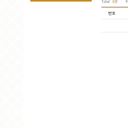
Total :
0
건
P
|
번호