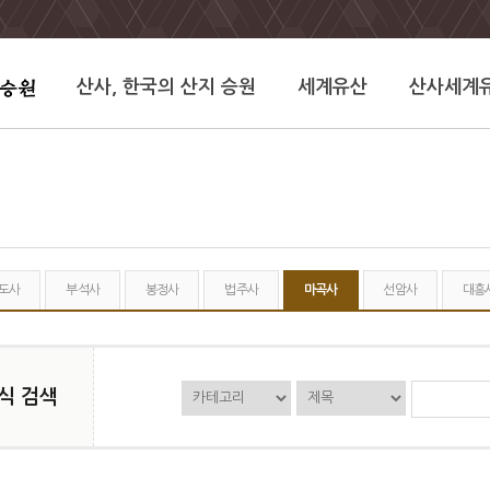
산사, 한국의 산지 승원
세계유산
산사세계
도사
부석사
봉정사
법주사
마곡사
선암사
대흥
식 검색