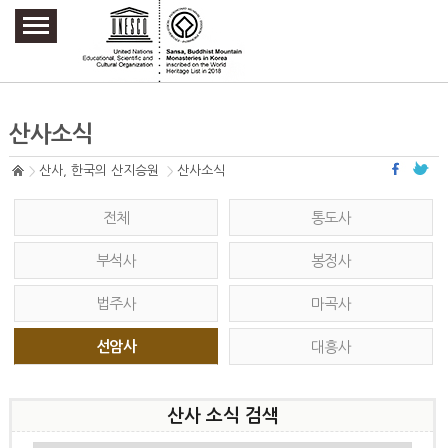
주요메뉴 바로가기
본문 바로가기
하단메뉴 바로가기
산사소식
산사, 한국의 산지승원
산사소식
전체
통도사
부석사
봉정사
법주사
마곡사
선암사
대흥사
산사 소식 검색