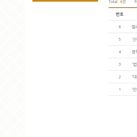
Total :
6
건
P
|
번호
엘
6
'
5
경
4
'
3
'
2
'
1