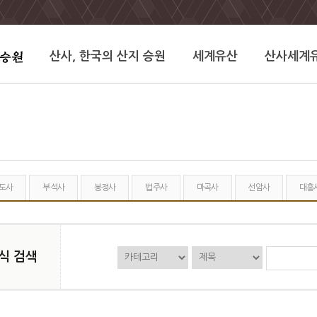
산사, 한국의 산지 승원
세계유산
산사세계
도사
부석사
봉정사
법주사
마곡사
선암사
대흥
식 검색