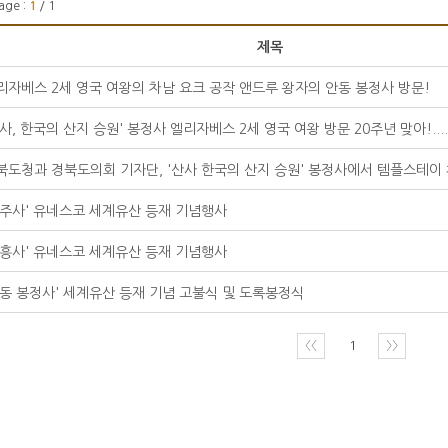
age :
1
/ 1
제목
리자베스 2세 영국 여왕의 차남 요크 공작 앤드루 왕자의 안동 봉정사 방문!
산사, 한국의 산지 승원' 봉정사 엘리자베스 2세 영국 여왕 방문 20주년 맞아!....
북도청과 경북도의회 기자단, '산사 한국의 산지 승원' 봉정사에서 템플스테이
법주사' 유네스코 세계유산 등재 기념행사
대흥사' 유네스코 세계유산 등재 기념행사
안동 봉정사' 세계유산 등재 기념 고불식 및 도록봉정식
〈〈
1
〉〉