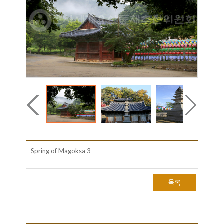
Spring of Magoksa 3
목록