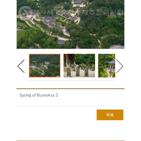
Spring of Buseoksa 3
목록