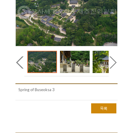
Spring of Buseoksa 3
목록