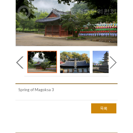
Spring of Magoksa 3
목록