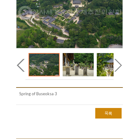
Spring of Buseoksa 3
목록