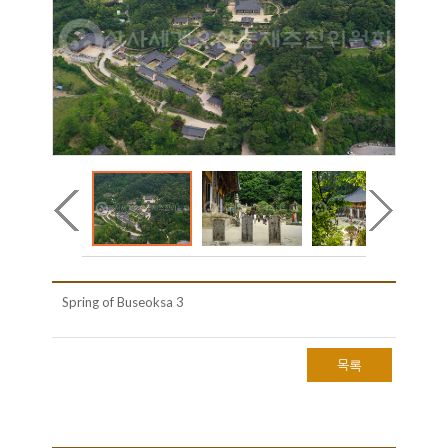
Spring of Buseoksa 3
목록