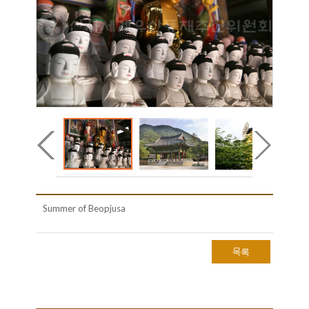
Summer of Beopjusa
목록