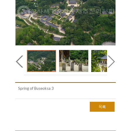
Spring of Buseoksa 3
목록